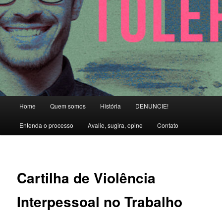
Main menu
Home
Quem somos
História
DENUNCIE!
Skip to primary content
Entenda o processo
Avalie, sugira, opine
Contato
Cartilha de Violência
Interpessoal no Trabalho