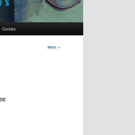
Contato
Post
Next
→
navigation
 DE