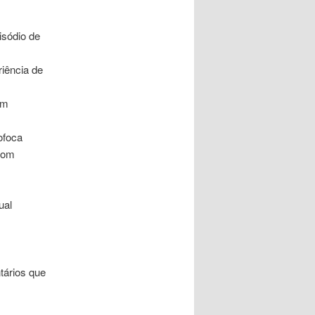
isódio de
riência de
am
ofoca
 com
ual
tários que