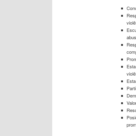
Conv
Resp
viol
Escu
abu
Resp
comp
Prom
Esta
viol
Esta
Part
Demo
Valo
Reso
Posi
prom