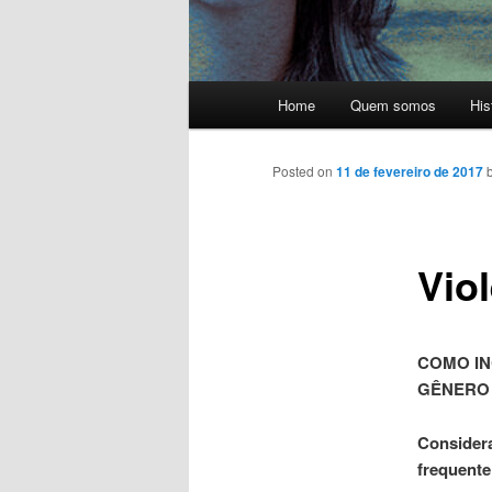
Main menu
Home
Quem somos
His
Skip to primary content
Posted on
11 de fevereiro de 2017
Vio
COMO IN
GÊNERO E
Considera
frequente