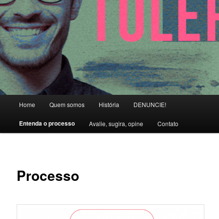
Main menu
Home
Quem somos
História
DENUNCIE!
Skip to primary content
Entenda o processo
Avalie, sugira, opine
Contato
Processo